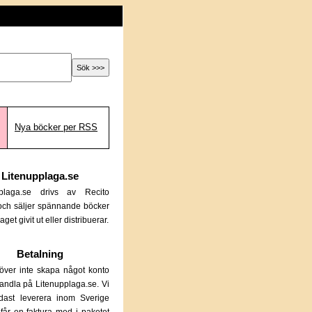
Nya böcker per RSS
Litenupplaga.se
pplaga.se drivs av Recito
och säljer spännande böcker
aget givit ut eller distribuerar.
Betalning
ver inte skapa något konto
 handla på Litenupplaga.se. Vi
dast leverera inom Sverige