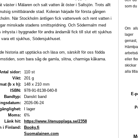
och du 
åt väster i Mälaren och salt vatten åt öster i Saltsjön. Trots allt
som du 
mutsig smittbärande stad. Koleran härjade för första gången
kholm. När Stockholm äntligen fick vattenverk och rent vatten i
ngar minskade stadens smittspridning. Och Södermalm med
Om alla
 inhysta i byggnader för andra ändamål fick till slut ett sjukhus
lager 
t vara ett sjukhus, Södersjukhuset.
genast,
Hämtpak
e historia att upptäcka och läsa om, särskilt för oss födda
arbets
emstiden, som bara såg de gamla, slitna, charmiga kåkarna.
eller fl
skickar
alla titl
Antal sidor:
110 st
Vikt:
201 g
mat (b x h):
148 x 210 mm
ISBN:
978-91-8138-040-8
E-p
Bandtyp:
Danskt band
ingsdatum:
2026-06-24
P
lgänglighet:
I lager
Moms:
6%
Länk hit:
https://www.litenupplaga.se/2358
 i Finland:
Booky.fi
Suomalainen.com
Me