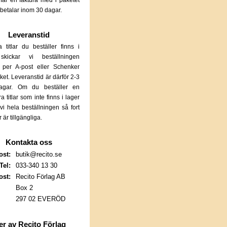
får en faktura med i paketet
betalar inom 30 dagar.
Leveranstid
 titlar du beställer finns i
skickar vi beställningen
 per A-post eller Schenker
et. Leveranstid är därför 2-3
dagar. Om du beställer en
era titlar som inte finns i lager
 vi hela beställningen så fort
ar är tillgängliga.
Kontakta oss
ost:
butik@recito.se
Tel:
033-340 13 30
ost:
Recito Förlag AB
Box 2
297 02 EVERÖD
r av Recito Förlag