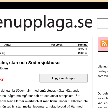
Antal
Per styck
Summa
49,00 kr
 kr)
49,00 kr
lm, stan och Södersjukhuset
Litenu
 Edén
Förlag 
som förl
kr
det gamla Södermalm med små stugor, kåkar klättrande
Du behö
terna, några malmgårdar och ett och annat stenpalats. Ett
för att
om blev allt mer överbefolkat med tiden. Under 1600-talet inte
kan en
 förstad till stan mellan broarna. En stad byggd på öar med