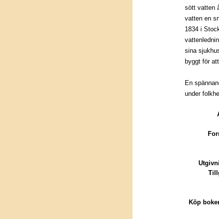
sött vatten 
vatten en s
1834 i Stoc
vattenledni
sina sjukhus
byggt för at
En spännand
under folkh
For
Utgivn
Til
Köp boken