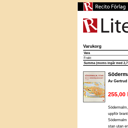
Varukorg
Vara
Frakt
Summa (moms ingår med 2,77
Söderma
Av Gertrud
255,00 
Södermalm, 
uppför bran
Södermalm s
stan utan en