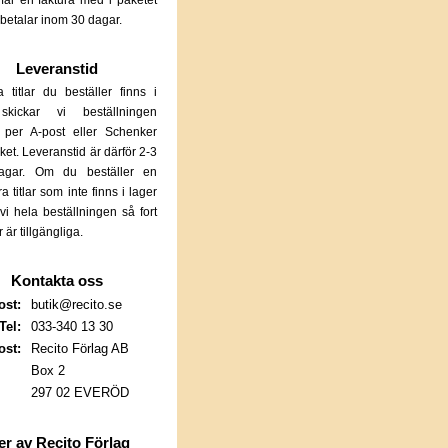
får en faktura med i paketet
betalar inom 30 dagar.
Leveranstid
 titlar du beställer finns i
skickar vi beställningen
 per A-post eller Schenker
et. Leveranstid är därför 2-3
dagar. Om du beställer en
era titlar som inte finns i lager
 vi hela beställningen så fort
ar är tillgängliga.
Kontakta oss
ost:
butik@recito.se
Tel:
033-340 13 30
ost:
Recito Förlag AB
Box 2
297 02 EVERÖD
r av Recito Förlag