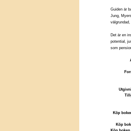
Guiden är b
Jung, Myers
välgrundad, 
Det är en in
potential, j
som pension
For
Utgivn
Til
Köp boken
Köp bok
Köp boken 