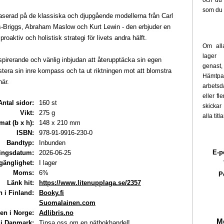
och du 
som du 
aserad på de klassiska och djupgående modellerna från Carl
-Briggs, Abraham Maslow och Kurt Lewin - den erbjuder en
proaktiv och holistisk strategi för livets andra hälft.
Om alla
lager 
spirerande och vänlig inbjudan att återupptäcka sin egen
genast,
ustera sin inre kompass och ta ut riktningen mot att blomstra
Hämtpak
är.
arbets
eller fl
Antal sidor:
160 st
skickar
Vikt:
275 g
alla titl
mat (b x h):
148 x 210 mm
ISBN:
978-91-9916-230-0
Bandtyp:
Inbunden
E-p
ingsdatum:
2026-06-25
lgänglighet:
I lager
Moms:
6%
P
Länk hit:
https://www.litenupplaga.se/2357
 i Finland:
Booky.fi
Suomalainen.com
en i Norge:
Adlibris.no
Me
i Danmark:
Tipsa oss om en nätbokhandel!