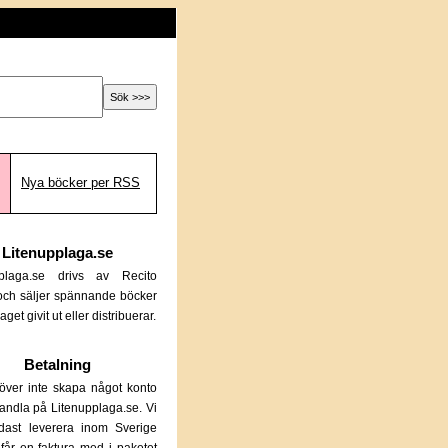
Nya böcker per RSS
Litenupplaga.se
pplaga.se drivs av Recito
och säljer spännande böcker
aget givit ut eller distribuerar.
Betalning
ver inte skapa något konto
 handla på Litenupplaga.se. Vi
dast leverera inom Sverige