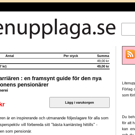
Antal
Per styck
Summa
49,00 kr
 kr)
49,00 kr
rriären : en framsynt guide för den nya
Litenu
ionens pensionärer
Förlag 
herei
som förl
kr
Du behö
ren är en inspirerande och utmanande följeslagare för alla som
för att
sperspektiv vill förbereda sitt "bästa karriärsteg hittills" -
kan en
den som pensionär.