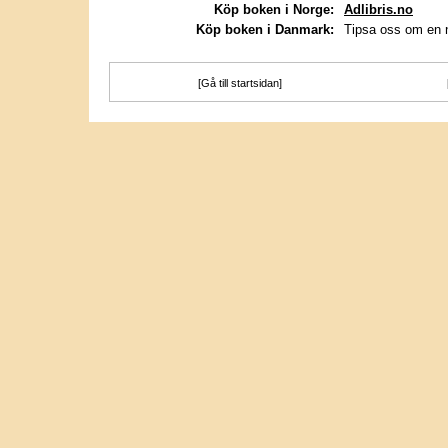
Köp boken i Norge:
Adlibris.no
Köp boken i Danmark:
Tipsa oss om en 
[Gå till startsidan]