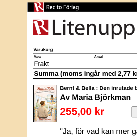
Varukorg
Vara
Antal
Frakt
Summa (moms ingår med 2,77 k
Bernt & Bella : Den inrutade b
Av Maria Björkman
255,00 kr
"Ja, för vad kan mer g