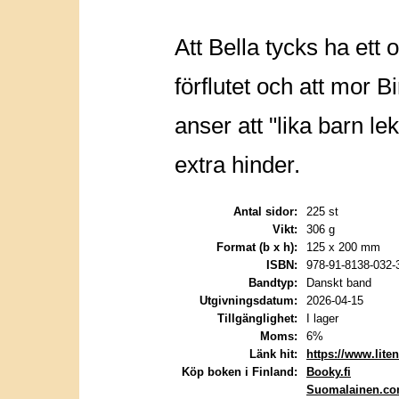
Att Bella tycks ha ett 
förflutet och att mor Bi
anser att "lika barn le
extra hinder.
Antal sidor:
225 st
Vikt:
306 g
Format (b x h):
125 x 200 mm
ISBN:
978-91-8138-032-
Bandtyp:
Danskt band
Utgivningsdatum:
2026-04-15
Tillgänglighet:
I lager
Moms:
6%
Länk hit:
https://www.lite
Köp boken i Finland:
Booky.fi
Suomalainen.c