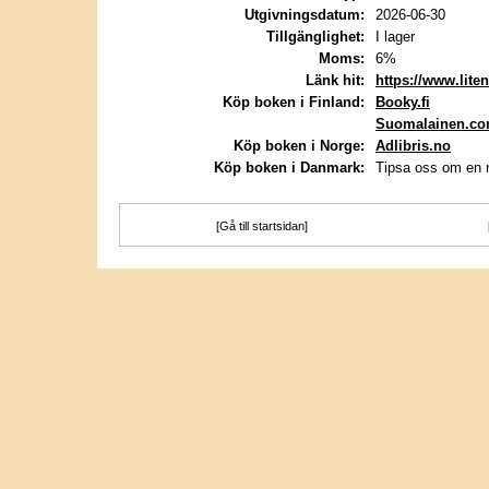
Utgivningsdatum:
2026-06-30
Tillgänglighet:
I lager
Moms:
6%
Länk hit:
https://www.lite
Köp boken i Finland:
Booky.fi
Suomalainen.c
Köp boken i Norge:
Adlibris.no
Köp boken i Danmark:
Tipsa oss om en 
[Gå till startsidan]