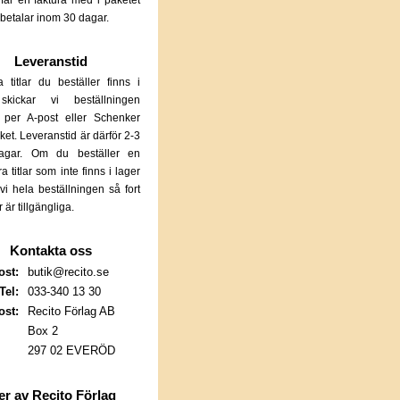
får en faktura med i paketet
betalar inom 30 dagar.
Leveranstid
 titlar du beställer finns i
skickar vi beställningen
 per A-post eller Schenker
et. Leveranstid är därför 2-3
dagar. Om du beställer en
era titlar som inte finns i lager
 vi hela beställningen så fort
ar är tillgängliga.
Kontakta oss
ost:
butik@recito.se
Tel:
033-340 13 30
ost:
Recito Förlag AB
Box 2
297 02 EVERÖD
r av Recito Förlag