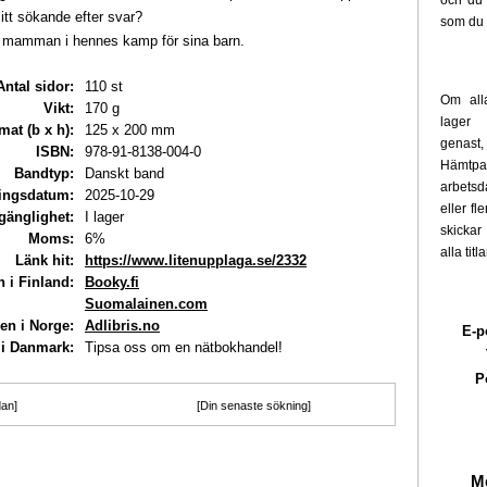
och du 
 sitt sökande efter svar?
som du 
r mamman i hennes kamp för sina barn.
Antal sidor:
110 st
Om alla
Vikt:
170 g
lager 
mat (b x h):
125 x 200 mm
genast,
ISBN:
978-91-8138-004-0
Hämtpak
Bandtyp:
Danskt band
arbets
ingsdatum:
2025-10-29
eller fl
lgänglighet:
I lager
skickar
Moms:
6%
alla titl
Länk hit:
https://www.litenupplaga.se/2332
 i Finland:
Booky.fi
Suomalainen.com
en i Norge:
Adlibris.no
E-p
i Danmark:
Tipsa oss om en nätbokhandel!
P
dan]
[Din senaste sökning]
Me