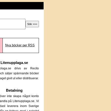
Nya böcker per RSS
Litenupplaga.se
pplaga.se drivs av Recito
och säljer spännande böcker
aget givit ut eller distribuerar.
Betalning
ver inte skapa något konto
 handla på Litenupplaga.se. Vi
dast leverera inom Sverige