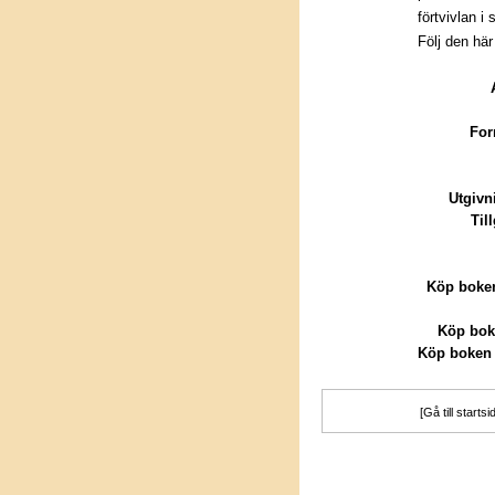
förtvivlan i
Följ den hä
For
Utgivn
Til
Köp boken
Köp bok
Köp boken 
[Gå till startsi