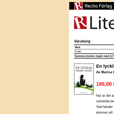
Varukorg
Vara
Frakt
Summa (moms ingår med 2,77
En lyck
Av Marina
195,00 
Hur är det 
särskilda b
Vad händer 
pressen att 