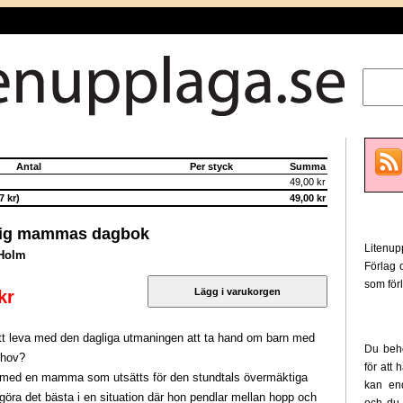
Antal
Per styck
Summa
49,00 kr
 kr)
49,00 kr
lig mammas dagbok
Litenu
 Holm
Förlag 
som förl
kr
att leva med den dagliga utmaningen att ta hand om barn med
Du behö
ehov?
för att
med en mamma som utsätts för den stundtals övermäktiga
kan en
göra det bästa i en situation där hon pendlar mellan hopp och